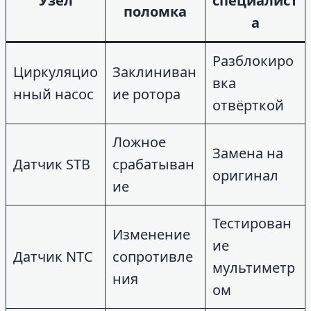
Узел
специалист
поломка
а
Разблокиро
Циркуляцио
Заклиниван
вка
нный насос
ие ротора
отвёрткой
Ложное
Замена на
Датчик STB
срабатыван
оригинал
ие
Тестирован
Изменение
ие
Датчик NTC
сопротивле
мультиметр
ния
ом