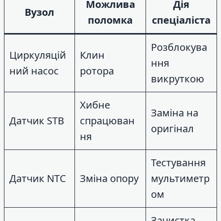
Можлива
Дія
Вузол
поломка
спеціаліста
Розблокува
Циркуляцій
Клин
ння
ний насос
ротора
викруткою
Хибне
Заміна на
Датчик STB
спрацюван
оригінал
ня
Тестування
Датчик NTC
Зміна опору
мультиметр
ом
Зачистка