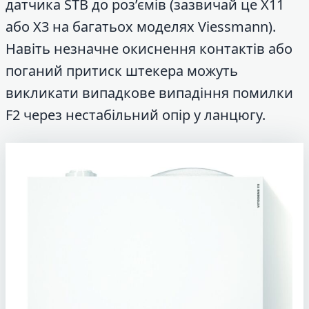
датчика STB до роз’ємів (зазвичай це X11
або X3 на багатьох моделях Viessmann).
Навіть незначне окиснення контактів або
поганий притиск штекера можуть
викликати випадкове випадіння помилки
F2 через нестабільний опір у ланцюгу.