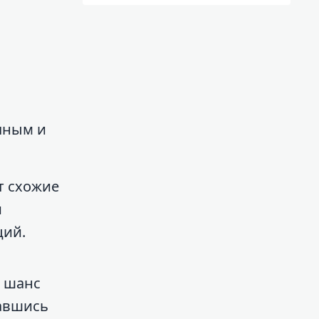
чным и
т схожие
и
ций.
ь шанс
вавшись