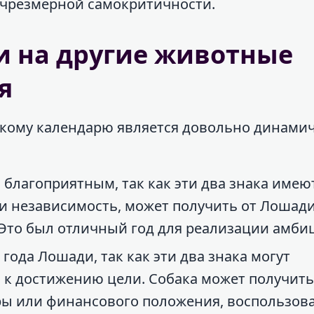
к чрезмерной самокритичности.
и на другие животные
я
скому календарю является довольно динами
 благоприятным, так как эти два знака имею
 и независимость, может получить от Лошад
 Это был отличный год для реализации амби
года Лошади, так как эти два знака могут
и к достижению цели. Собака может получит
еры или финансового положения, воспользо