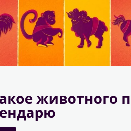
какое животного 
лендарю