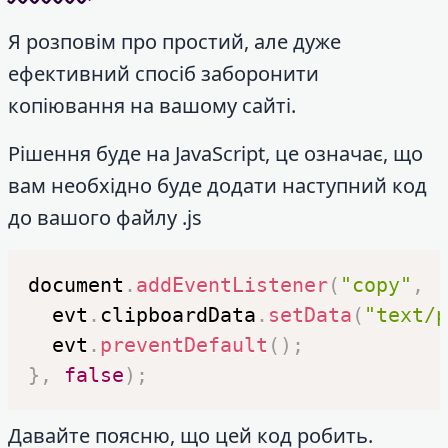
Я розповім про простий, але дуже
ефективний спосіб заборонити
копіювання на вашому сайті.
Рішення буде на JavaScript, це означає, що
вам необхідно буде додати наступний код
до вашого файлу .js
document
.
addEventListener
(
"copy"
,
(
  evt
.
clipboardData
.
setData
(
"text/p
  evt
.
preventDefault
(
)
;
}
,
false
)
;
Давайте поясню, що цей код робить.