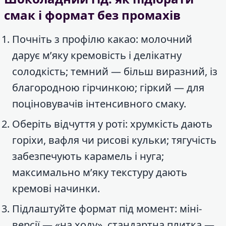
смак і формат без промахів
Почніть з профілю какао: молочний
дарує м’яку кремовість і делікатну
солодкість; темний — більш виразний, із
благородною гірчинкою; гіркий — для
поціновувачів інтенсивного смаку.
Оберіть відчуття у роті: хрумкість дають
горіхи, вафля чи рисові кульки; тягучість
забезпечують карамель і нуга;
максимально м’яку текстуру дають
кремові начинки.
Підлаштуйте формат під момент: міні-
версії — «на ходу», стандартна плитка —