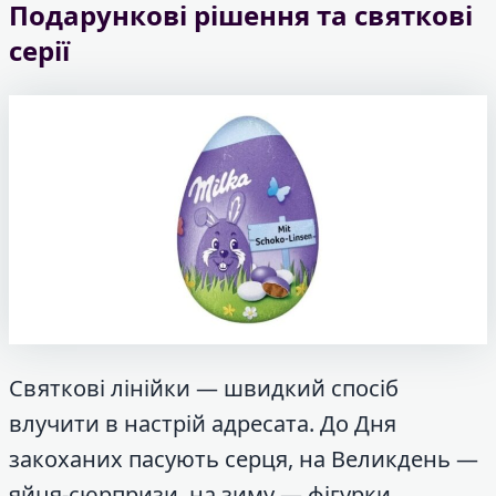
Подарункові рішення та святкові
серії
Святкові лінійки — швидкий спосіб
влучити в настрій адресата. До Дня
закоханих пасують серця, на Великдень —
яйця-сюрпризи, на зиму — фігурки.