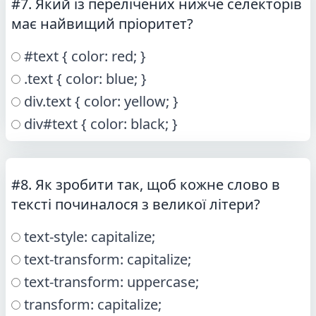
#7. Який із перелічених нижче селекторів
має найвищий пріоритет?
#text { color: red; }
.text { color: blue; }
div.text { color: yellow; }
div#text { color: black; }
#8. Як зробити так, щоб кожне слово в
тексті починалося з великої літери?
text-style: capitalize;
text-transform: capitalize;
text-transform: uppercase;
transform: capitalize;