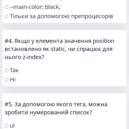
--main-color: black;
Тільки за допомогою препроцесорів
#4. Якщо у елемента значення position
встановлено як static, чи спрацює для
нього z-index?
Так
Ні
#5. За допомогою якого тега, можна
зробити нумерований список?
ul