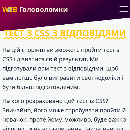
WEB
Головоломки
ТЕСТ З CSS З ВІДПОВІДЯМИ
На цій сторінці ви зможете пройти тест з
CSS і дізнатися свій результат. Ми
підготували вам тест з відповідями, щоб
вам легше було виправити свої недоліки і
бути більш підготовленим.
На кого розраховано цей тест із CSS?
Звичайно, його може спробувати пройти й
новачок, проте йому, можливо, буде важко
відповісти на всі запитання. Також навряд