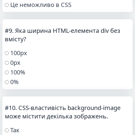
Це неможливо в CSS
#9. Яка ширина HTML-елемента div без
вмісту?
100px
0px
100%
0%
#10. CSS-властивість background-image
може містити декілька зображень.
Так