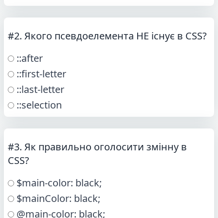
#2. Якого псевдоелемента НЕ існує в CSS?
::after
::first-letter
::last-letter
::selection
#3. Як правильно оголосити змінну в
CSS?
$main-color: black;
$mainColor: black;
@main-color: black;