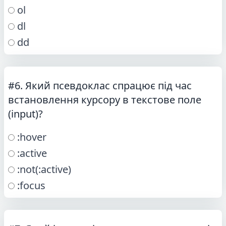
ol
dl
dd
#6. Який псевдоклас спрацює під час
встановлення курсору в текстове поле
(input)?
:hover
:active
:not(:active)
:focus