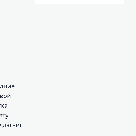
тание
овой
тка
эту
длагает