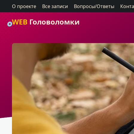
О проекте
Все записи
Вопросы/Ответы
Конт
WEB
Головоломки