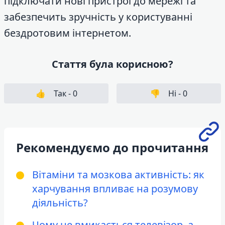
підключати нові пристрої до мережі та
забезпечить зручність у користуванні
бездротовим інтернетом.
Стаття була корисною?
👍
Так -
0
👎
Ні -
0
Рекомендуємо до прочитання
Вітаміни та мозкова активність: як
харчування впливає на розумову
діяльність?
Чому не вмикається телевізор, а