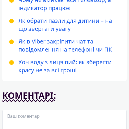
індикатор працює
Як обрати пазли для дитини – на
що звертати увагу
Як в Viber закріпити чат та
повідомлення на телефоні чи ПК
Хоч воду з лиця пий: як зберегти
красу не за всі гроші
КОМЕНТАРІ: