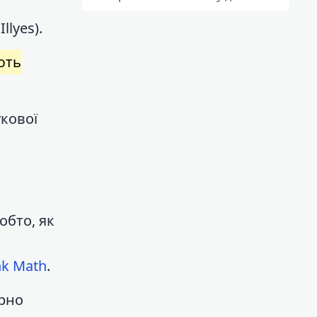
Illyes).
ють
укової
обто, як
k Math
.
ярно