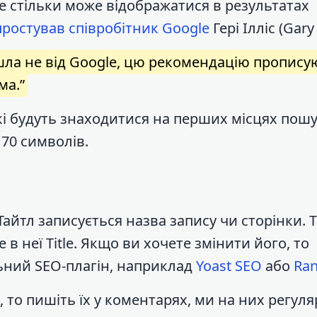
 стільки може відображатися в результатах
простував співробітник Google
Гері Ілліс (Gary 
пішла не від Google, цю рекомендацію пропису
ма.”
кі будуть знаходитися на перших місцях пош
70 символів.
айтл записується назва запису чи сторінки. Т
 в неї Title. Якщо ви хочете змінити його, то
ьний SEO-плагін, наприклад
Yoast SEO
або
Ran
, то пишіть їх у коментарях, ми на них регул