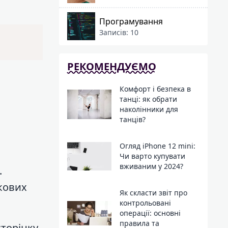
Програмування
Записів: 10
РЕКОМЕНДУЄМО
Комфорт і безпека в
танці: як обрати
наколінники для
танців?
Огляд iPhone 12 mini:
Чи варто купувати
вживаним у 2024?
.
кових
Як скласти звіт про
контрольовані
операції: основні
правила та
сторінку