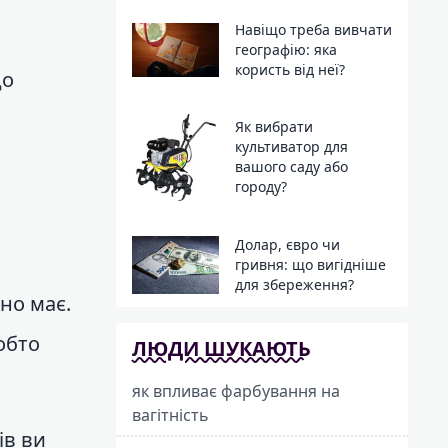
Навіщо треба вивчати
географію: яка
користь від неї?
Що
Як вибрати
культиватор для
вашого саду або
городу?
Долар, євро чи
гривня: що вигідніше
для збереження?
но має.
обто
ЛЮДИ ШУКАЮТЬ
як впливає фарбування на
вагітність
ів ви