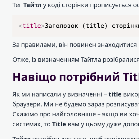
Тег
Тайтл
у коді сторінки прописується ос
<
title
>
Заголовок (title) сторінк
За правилами, він повинен знаходитися 
Отже, із визначенням Тайтла розібралис
Навіщо потрібний Tit
Як ми написали у визначенні –
title
викор
браузери. Ми не будемо зараз розписуват
Скажімо про найголовніше – якщо ви хо
системах, то
Title
вам у цьому дуже допо
Тайтл
потрібен для того, щоб повідомит