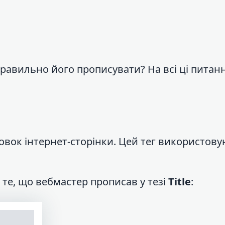
 правильно його прописувати? На всі ці питан
ловок інтернет-сторінки. Цей тег використов
 те, що вебмастер прописав у тезі
Title
: