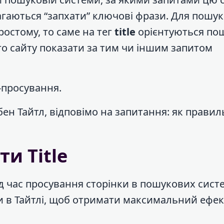
агаються “запхати” ключові фрази. Для пошу
остому, то саме на тег
title
орієнтуються по
го сайту показати за тим чи іншим запитом
O-просування.
ібен Тайтл, відповімо на запитання: як прави
и Title
ід час просування сторінки в пошукових сист
и в Тайтлі, щоб отримати максимальний ефек