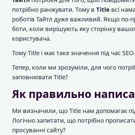
потрібно ранжувати. Тому в
Title
всі нам
роботів Тайтл дуже важливий. Якщо по-пр
боти, коли вирішують яку сторінку вашо
користувача.
Тому Title і має таке значення під час SE
Тепер, коли ми зрозуміли, для чого потр
заповнювати Title?
Як правильно написат
Ми визначили, що Title нам допомагає п
Логічно запитати, що потрібно прописат
просуванні сайту?