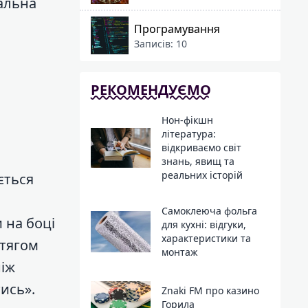
еальна
Програмування
Записів: 10
РЕКОМЕНДУЄМО
Нон-фікшн
література:
відкриваємо світ
знань, явищ та
реальних історій
ється
Самоклеюча фольга
 на боці
для кухні: відгуки,
характеристики та
отягом
монтаж
ніж
ись».
Znaki FM про казино
Горила