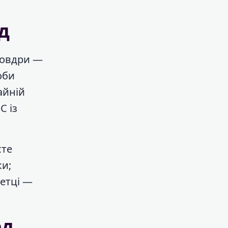
д
Ковдри —
оби
айній
C із
сте
ки;
кетці —
ед