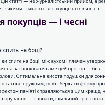
 цій статті — не журналістський прийом, а р
 з якими стикаються покупці на mirson.ua.
 покупців — і чесні
 спить на боці?
ви спите на боці, між вухом і плечем утворю
винна заповнювати саме цей простір — без
олови. Оптимальна висота подушки для сони
 достатньо пружним, щоб зберігати форму пр
 ефектом пам’яті справляються з цим краще, 
ашарування — навпаки, схильний «розповзат