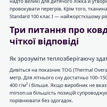
надто великі для дитячого ліжка й утво
провокувати перегрів. Крім того, ткани
Standard 100 клас I — найжорсткішому рі
Три питання про ков
чіткої відповіді
Як зрозуміти теплозберігаючу зда
Дивіться на показник TOG (Thermal Overa
метр. Для літнього сну достатньо 100–150
400 г/м² і більше. Якщо виробник не вка
mirson.ua більшість позицій супроводжу
порівнювати без здогадок.