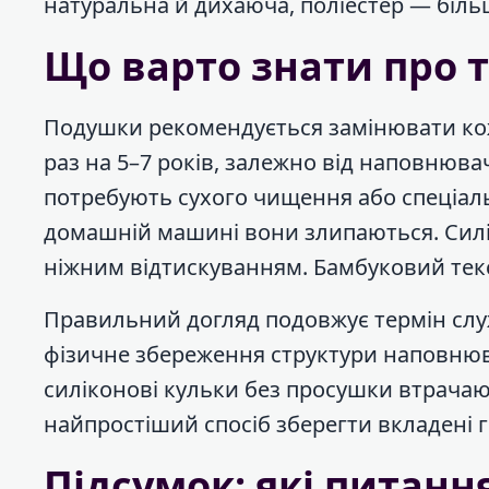
натуральна й дихаюча, поліестер — біль
Що варто знати про т
Подушки рекомендується замінювати ко
раз на 5–7 років, залежно від наповнюва
потребують сухого чищення або спеціал
домашній машині вони злипаються. Силік
ніжним відтискуванням. Бамбуковий текс
Правильний догляд подовжує термін служ
фізичне збереження структури наповнюва
силіконові кульки без просушки втрачаю
найпростіший спосіб зберегти вкладені г
Підсумок: які питанн