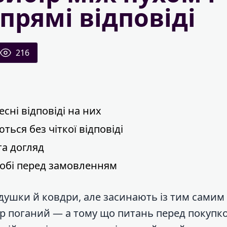
прямі відповіді
216
сні відповіді на них
ься без чіткої відповіді
та догляд
 собі перед замовленням
одушки й ковдри, але засинають із тим самим
вар поганий — а тому що питань перед покупк