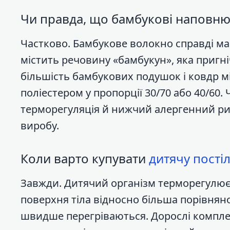
Чи правда, що бамбукові наповнюв
Частково. Бамбукове волокно справді ма
містить речовину «бамбукун», яка пригні
більшість бамбукових подушок і ковдр мі
поліестером у пропорції 30/70 або 40/60
терморегуляція й нижчий алергенний риз
виробу.
Коли варто купувати
дитячу пості
Завжди. Дитячий організм терморегулюєть
поверхня тіла відносно більша порівня
швидше перегріваються. Дорослі компле