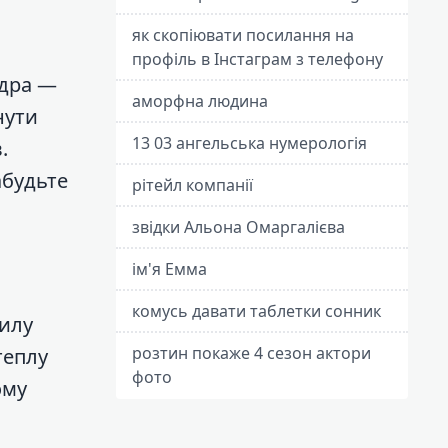
як скопіювати посилання на
профіль в Інстаграм з телефону
вдра —
аморфна людина
нути
13 03 ангельська нумерологія
.
абудьте
рітейл компанії
звідки Альона Омаргалієва
ім'я Емма
комусь давати таблетки сонник
пилу
розтин покаже 4 сезон актори
теплу
фото
ому