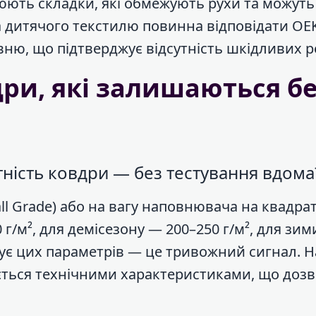
рюють складки, які обмежують рухи та можуть
на дитячого текстилю повинна відповідати OE
вню, що підтверджує відсутність шкідливих 
дри, які залишаються б
тність ковдри — без тестування вдома
ll Grade) або на вагу наповнювача на квадра
 г/м², для демісезону — 200–250 г/м², для зим
зує цих параметрів — це тривожний сигнал. Н
ється технічними характеристиками, що доз