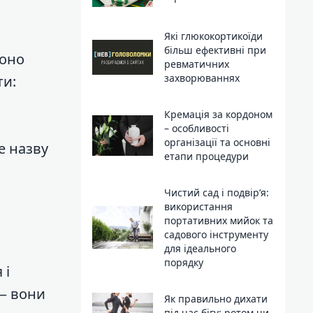
Які глюкокортикоїди
більш ефективні при
воно
ревматичних
захворюваннях
ти:
Кремація за кордоном
– особливості
організації та основні
е назву
етапи процедури
Чистий сад і подвір’я:
використання
портативних мийок та
садового інструменту
для ідеального
порядку
 і
— вони
Як правильно дихати
під час бігу: ротом чи