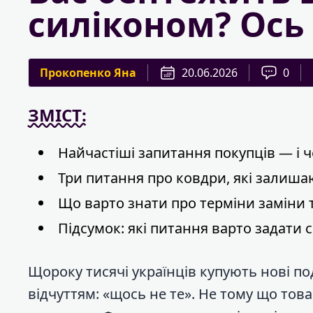
силіконом? Ось 
Прокопенко Яна
20.06.2026
0
ЗМІСТ:
Найчастіші запитання покупців — і че
Три питання про ковдри, які залишают
Що варто знати про терміни заміни 
Підсумок: які питання варто задати
Щороку тисячі українців купують нові п
відчуттям: «щось не те». Не тому що то