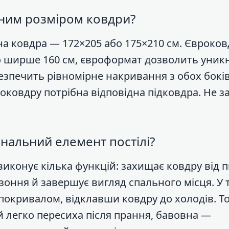
ртним розміром ковдри?
ьна ковдра — 172×205 або 175×210 см. Євроко
ко ширше 160 см, євроформат дозволить уник
езпечить рівномірне накривання з обох боків
оковдру потрібна відповідна підковдра. Не з
нальний елемент постілі?
иконує кілька функцій: захищає ковдру від 
зоння й завершує вигляд спального місця. У 
покривалом, відклавши ковдру до холодів. Т
й легко пересиха після прання, бавовна —