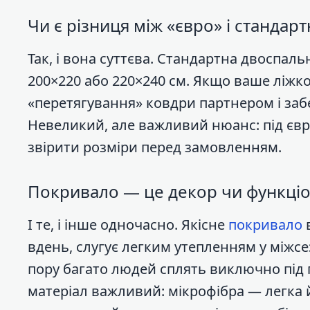
Чи є різниця між «євро» і станда
Так, і вона суттєва. Стандартна двоспал
200×220 або 220×240 см. Якщо ваше ліж
«перетягування» ковдри партнером і заб
Невеликий, але важливий нюанс: під євр
звірити розміри перед замовленням.
Покривало — це декор чи функціо
І те, і інше одночасно. Якісне
покривало
в
вдень, слугує легким утепленням у міжсе
пору багато людей сплять виключно під 
матеріал важливий: мікрофібра — легка 