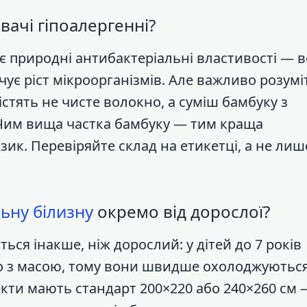
ачі гіпоалергенні?
є природні антибактеріальні властивості — 
чує ріст мікроорганізмів. Але важливо розумі
стять не чисте волокно, а суміш бамбуку з
. Чим вища частка бамбуку — тим краща
ик. Перевіряйте склад на етикетці, а не лиш
льну білизну
окремо від дорослої?
ся інакше, ніж дорослий: у дітей до 7 років
но з масою, тому вони швидше охолоджуються
кти мають стандарт 200×220 або 240×260 см 