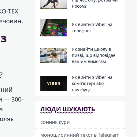
носом?
KO-TEX
речовин.
Як вийти з Viber на
телефоні
ез
Як знайти школу в
Києві, що відповідає
вашим вимогам
?
Як вийти з Viber на
комп’ютері або
тний
ноутбуці
и — 300–
ЛЮДИ ШУКАЮТЬ
а
воляє
сонник кури
моноширинний текст в Telegram