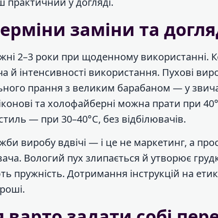
ш практичний у догляді.
ерміни заміни та догля
жні 2–3 роки при щоденному використанні. 
ча й інтенсивності використання. Пухові вир
ьного прання з великим барабаном — у звич
онові та холофайберні можна прати при 40°
тиль — при 30–40°C, без відбілювачів.
би виробу вдвічі — і це не маркетинг, а про
ча. Вологий пух злипається й утворює груд
ть пружність. Дотримання інструкцій на ети
роші.
я варто задати собі пер