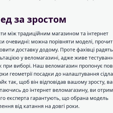
ед за зростом
ати між традиційним магазином та інтернет
и очевидні: можна порівняти моделі, прочи
овити доставку додому. Проте фахівці радять
ьтацією у веломагазині, адже живе тестуван
к при виборі. Наш веломагазин пропонує по
ірки геометрії посадки до налаштування сідла
йк так, щоб він відповідав вашому зросту, в
таючись до інтернет веломагазину, ви отрим
шого експерта гарантують, що обрана модель
ення від катання на довгі роки.