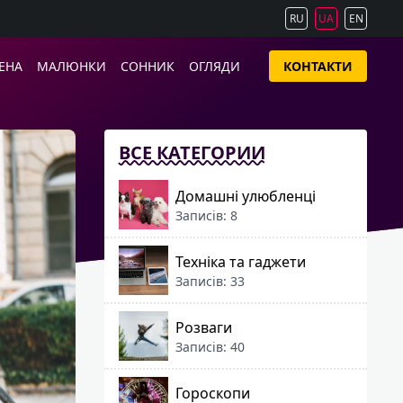
RU
UA
EN
ЕНА
МАЛЮНКИ
СОННИК
ОГЛЯДИ
КОНТАКТИ
ВСЕ КАТЕГОРИИ
Домашні улюбленці
Записів: 8
Техніка та гаджети
Записів: 33
Розваги
Записів: 40
Гороскопи