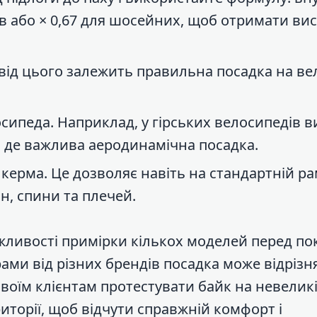
ів або × 0,67 для шосейних, щоб отримати ви
 від цього залежить правильна посадка на ве
сипеда. Наприклад, у гірських велосипедів в
 де важлива аеродинамічна посадка.
керма. Це дозволяє навіть на стандартній ра
н, спини та плечей.
ливості примірки кількох моделей перед по
рами від різних брендів посадка може відрізн
воїм клієнтам протестувати байк на невелик
риторії, щоб відчути справжній комфорт і