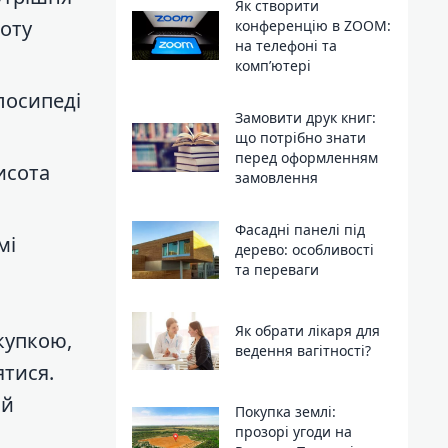
Як створити
соту
конференцію в ZOOM:
на телефоні та
комп’ютері
лосипеді
Замовити друк книг:
що потрібно знати
перед оформленням
исота
замовлення
Фасадні панелі під
мі
дерево: особливості
та переваги
Як обрати лікаря для
купкою,
ведення вагітності?
ятися.
ій
Покупка землі:
прозорі угоди на