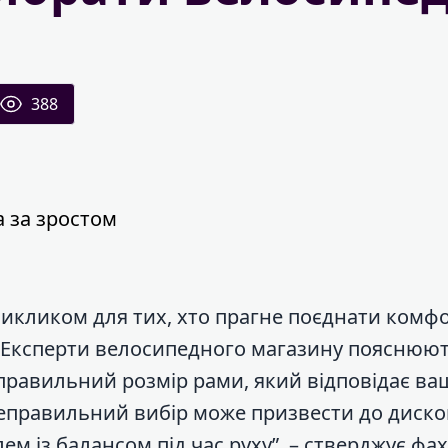
388
 за зростом
викликом для тих, хто прагне поєднати комфо
я. Експерти велосипедного магазину пояснюю
 правильний розмір рами, який відповідає в
Неправильний вибір може призвести до диск
лем із балансом під час руху”, – стверджує фа