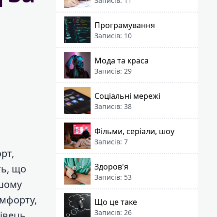
Записів: 11
Програмування
Записів: 10
Мода та краса
Записів: 29
Соціальні мережі
Записів: 38
Фільми, серіали, шоу
Записів: 7
рт,
Здоров'я
ть, що
Записів: 53
ашому
омфорту,
Що це таке
Записів: 26
хівець