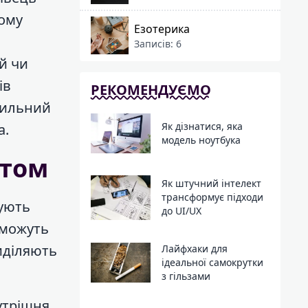
йому
Езотерика
Записів: 6
й чи
ів
РЕКОМЕНДУЄМО
вильний
Як дізнатися, яка
а.
модель ноутбука
стом
Як штучний інтелект
трансформує підходи
ують
до UI/UX
оможуть
виділяють
Лайфхаки для
ідеальної самокрутки
з гільзами
утрішня