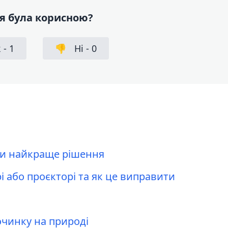
я була корисною?
 -
1
👎
Ні -
0
ати найкраще рішення
рі або проєкторі та як це виправити
очинку на природі