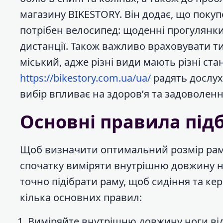
магазину BIKESTORY. Він додає, що покуп
потрібен велосипед: щоденні прогулянки,
дистанції. Також важливо враховувати т
міський, адже різні види мають різні ста
https://bikestory.com.ua/ua/
радять дослух
вибір впливає на здоров’я та задоволенн
Основні правила під
Щоб визначити оптимальний розмір рам
спочатку виміряти внутрішню довжину но
точно підібрати раму, щоб сидіння та ке
кілька основних правил:
Виміряйте внутрішню довжину ноги від