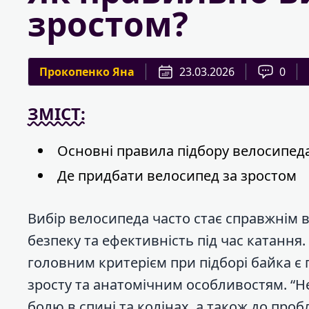
зростом?
Прокопенко Яна
23.03.2026
0
ЗМІСТ:
Основні правила підбору велосипеда
Де придбати велосипед за зростом
Вибір велосипеда часто стає справжнім 
безпеку та ефективність під час катанн
головним критерієм при підборі байка є
зросту та анатомічним особливостям. “
болю в спині та колінах, а також до проб