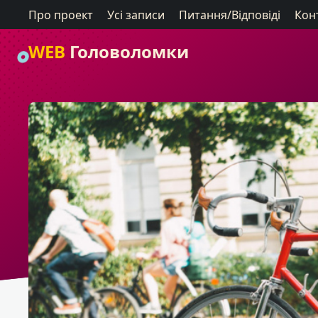
Про проект
Усі записи
Питання/Відповіді
Кон
WEB
Головоломки