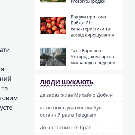
Prozorro.Продажі
Відгуки про томат
Бобкат F1:
характеристики та
досвід вирощування
тати
Таксі Варшава –
Ужгород: комфортна
міжнародна подорож
ня
вний
ЛЮДИ ШУКАЮТЬ
 та
де зараз живе Михайло Добкін
аговим
уєте
як не показувати коли був
останній раз в Telegram
До чого сниться брат