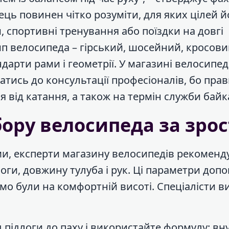
ець повинен чітко розуміти, для яких цілей 
 спортивні тренування або поїздки на довгі
ип велосипеда – гірський, шосейний, кросови
ндарти рами і геометрії. У магазині велосипед
атись до консультації професіоналів, бо пра
я від катання, а також на термін служби байк
бору велосипеда за зро
и, експерти магазину велосипедів рекоменд
ги, довжину тулуба і рук. Ці параметри доп
рмо були на комфортній висоті. Спеціалісти 
 підлоги до паху і використайте формулу: вн