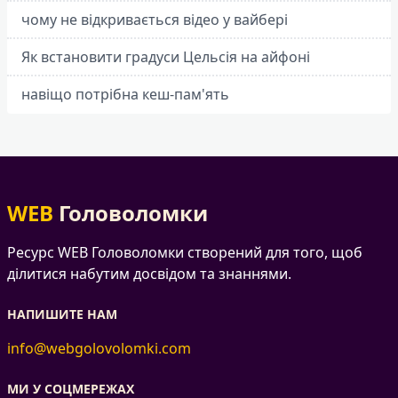
чому не відкривається відео у вайбері
Як встановити градуси Цельсія на айфоні
навіщо потрібна кеш-пам'ять
WEB
Головоломки
Ресурс WEB Головоломки створений для того, щоб
ділитися набутим досвідом та знаннями.
НАПИШИТЕ НАМ
info@webgolovolomki.com
МИ У СОЦМЕРЕЖАХ