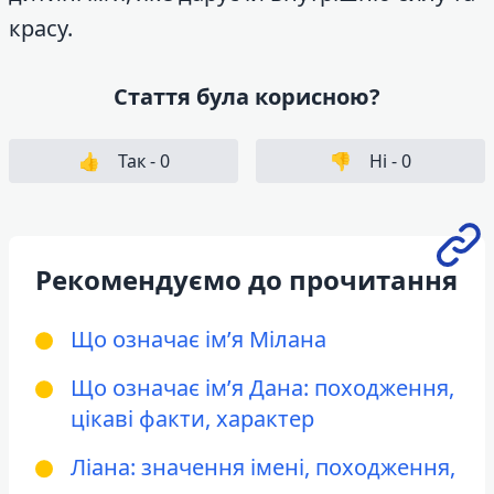
красу.
Стаття була корисною?
👍
Так -
0
👎
Ні -
0
Рекомендуємо до прочитання
Що означає ім’я Мілана
Що означає ім’я Дана: походження,
цікаві факти, характер
Ліана: значення імені, походження,