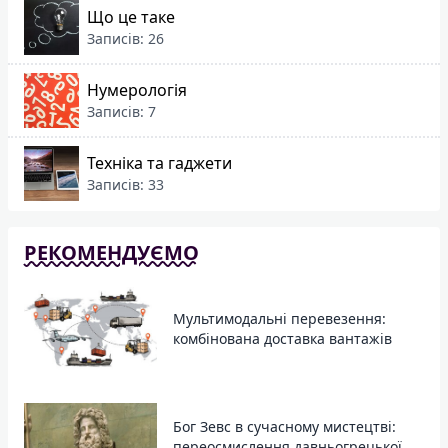
Що це таке
Записів: 26
Нумерологія
Записів: 7
Техніка та гаджети
Записів: 33
РЕКОМЕНДУЄМО
Мультимодальні перевезення:
комбінована доставка вантажів
Бог Зевс в сучасному мистецтві:
переосмислення давньогрецької