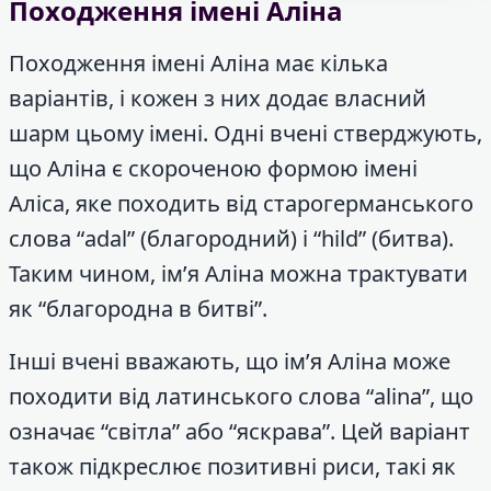
Походження імені Аліна
Походження імені Аліна має кілька
варіантів, і кожен з них додає власний
шарм цьому імені. Одні вчені стверджують,
що Аліна є скороченою формою імені
Аліса, яке походить від старогерманського
слова “adal” (благородний) і “hild” (битва).
Таким чином, ім’я Аліна можна трактувати
як “благородна в битві”.
Інші вчені вважають, що ім’я Аліна може
походити від латинського слова “alina”, що
означає “світла” або “яскрава”. Цей варіант
також підкреслює позитивні риси, такі як