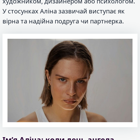
художником, дизайнером або психологом.
У стосунках Аліна зазвичай виступає як
вірна та надійна подруга чи партнерка.
Ім’я Аліна: коли день ангела