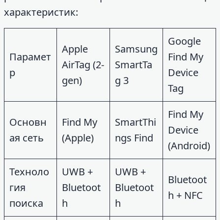
характеристик:
Google
Apple
Samsung
Парамет
Find My
AirTag (2-
SmartTa
р
Device
gen)
g 3
Tag
Find My
Основн
Find My
SmartThi
Device
ая сеть
(Apple)
ngs Find
(Android)
Техноло
UWB +
UWB +
Bluetoot
гия
Bluetoot
Bluetoot
h + NFC
поиска
h
h