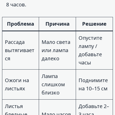
8 часов.
Проблема
Причина
Решение
Опустите
Рассада
Мало света
лампу /
вытягивает
или лампа
добавьте
ся
далеко
часы
Лампа
Ожоги на
Поднимите
слишком
листьях
на 10–15 см
близко
Листья
Добавьте 2–
бледные,
Мало часов
3 часа