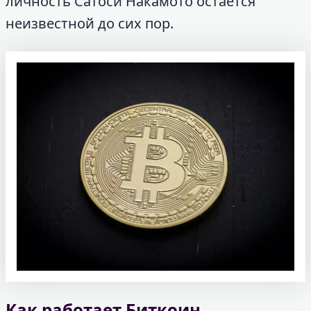
личность Сатоси Накамото остается
неизвестной до сих пор.
Как работает Биткоин