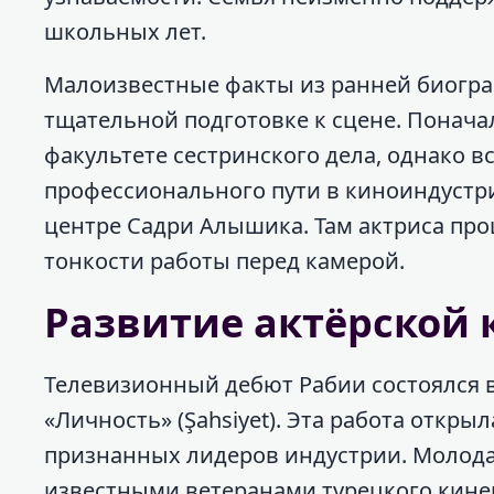
школьных лет.
Малоизвестные факты из ранней биогра
тщательной подготовке к сцене. Понача
факультете сестринского дела, однако 
профессионального пути в киноиндустр
центре Садри Алышика. Там актриса пр
тонкости работы перед камерой.
Развитие актёрской
Телевизионный дебют Рабии состоялся 
«Личность» (Şahsiyet). Эта работа откр
признанных лидеров индустрии. Молодая
известными ветеранами турецкого кине