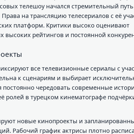
ссовых телешоу начался стремительный путь
 Права на трансляцию телесериалов с её уч
тских платформ. Критики высоко оценивают
ях высоких рейтингов и постоянной конкуре
роекты
иксируют все телевизионные сериалы с уча
тельна к сценариям и выбирает исключитель
я постоянно чередовать современные истори
ё ролей в турецком кинематографе подчёрк
ируют новые кинопроекты и запланированн
ций. Рабочий график актрисы плотно распис