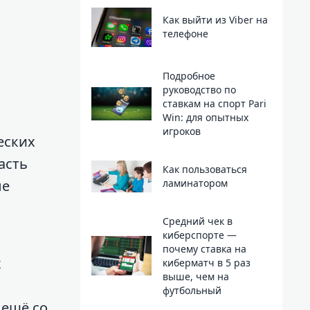
Как выйти из Viber на
телефоне
Подробное
руководство по
ставкам на спорт Pari
Win: для опытных
игроков
еских
асть
Как пользоваться
ые
ламинатором
Средний чек в
киберспорте —
почему ставка на
х
киберматч в 5 раз
выше, чем на
футбольный
 ещё со