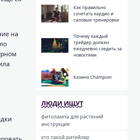
Как правильно
сочетать кардио и
силовые тренировки
ние на
Почему каждый
трейдер должен
ало
ежедневно следить за
урном
новостями
ила
Казино Champion
ЛЮДИ ИЩУТ
фитолампа для растений
адки
инструкция
кто такой ритейлер
ировать