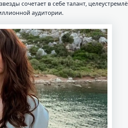
везды сочетает в себе талант, целеустремл
иллионной аудитории.