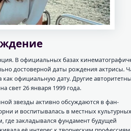
ождение
урция. В официальных базах кинематографич
льно достоверной даты рождения актрисы. Ч
да как официальную дату. Другие авторитетн
а свет 26 января 1999 года.
ной звезды активно обсуждаются в фан-
орни и воспитывалась в местных культурны
ом, где закладывался фундамент будущей
ивала её интерес к творческим профессиям