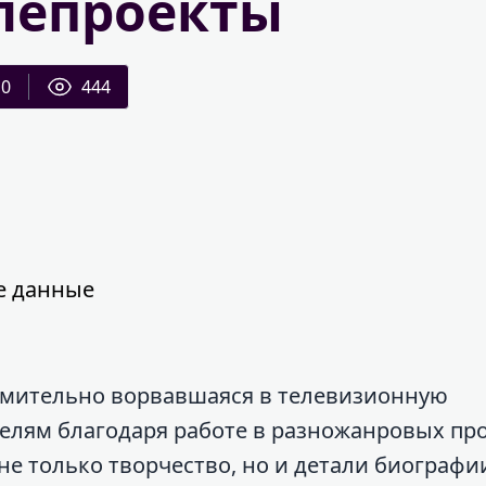
лепроекты
0
444
е данные
ремительно ворвавшаяся в телевизионную
елям благодаря работе в разножанровых про
не только творчество, но и детали биографи