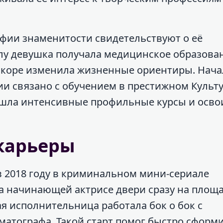
фии знаменитости свидетельствуют о её
лу девушка получала медицинское образова
вскоре изменила жизненные ориентиры. Нач
ии связано с обучением в престижном Культ
ошла интенсивные профильные курсы и осво
 карьеры
в 2018 году в криминальном мини-сериале
ыла начинающей актрисе двери сразу на площ
 исполнительница работала бок о бок с
матографа. Такой старт помог быстро сформ