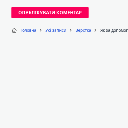
Головна
Усі записи
Верстка
Як за допомо