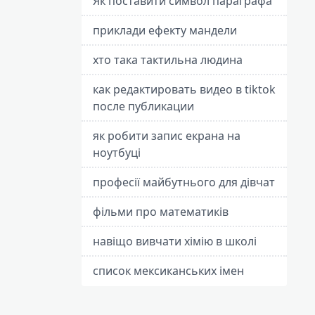
Як поставити символ параграфа
приклади ефекту мандели
хто така тактильна людина
как редактировать видео в tiktok
после публикации
як робити запис екрана на
ноутбуці
професії майбутнього для дівчат
фільми про математиків
навіщо вивчати хімію в школі
список мексиканських імен