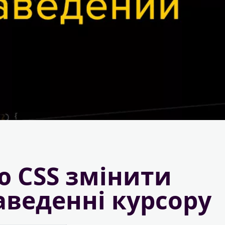
ю CSS змінити
аведенні курсору