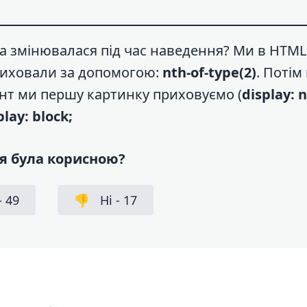
а змінювалася під час наведення? Ми в HTML
приховали за допомогою:
nth-of-type(2)
. Потім
ент ми першу картинку приховуємо (
display: 
play: block;
я була корисною?
-
49
👎
Ні -
17