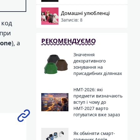
Домашні улюбленці
Записів: 8
 код
 при
РЕКОМЕНДУЄМО
none
), а
Значення
декоративного
зонування на
присадибних ділянках
НМТ-2026: які
предмети визначають
вступ і чому до
НМТ-2027 варто
готуватися вже зараз
Як обміняти смарт-
годинник Apple