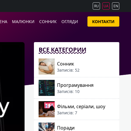
RU
UA
EN
ЕНА
МАЛЮНКИ
СОННИК
ОГЛЯДИ
КОНТАКТИ
ВСЕ КАТЕГОРИИ
Сонник
Записів: 52
Програмування
Записів: 10
Фільми, серіали, шоу
Записів: 7
Поради