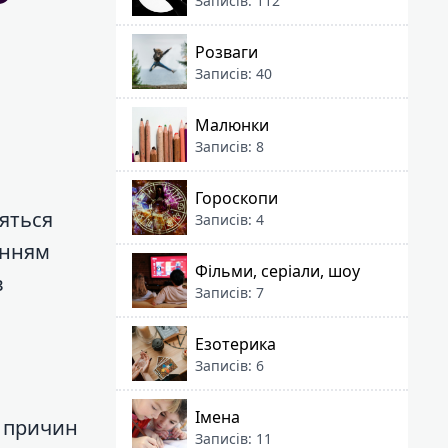
Записів: 112
Розваги
Записів: 40
Малюнки
Записів: 8
Гороскопи
ляться
Записів: 4
енням
Фільми, серіали, шоу
в
Записів: 7
Езотерика
Записів: 6
Імена
з причин
Записів: 11