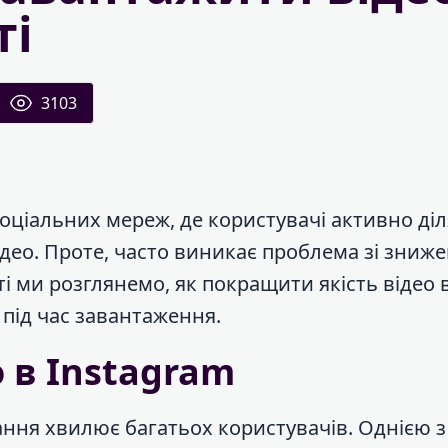
ті
3103
оціальних мереж, де користувачі активно ді
ідео. Проте, часто виникає проблема зі зниж
атті ми розглянемо, як покращити якість відео 
 під час завантаження.
о в Instagram
тання хвилює багатьох користувачів. Однією 