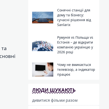
Сонячні станції для
дому та бізнесу:
сучасні рішення від
Sanlarix
Румунія vs Польща vs
Естонія – де відкрити
компанію українцю у
 та
2026 році
основні
Чому не вмикається
телевізор, а індикатор
працює
ЛЮДИ ШУКАЮТЬ
дивитися фільми разом