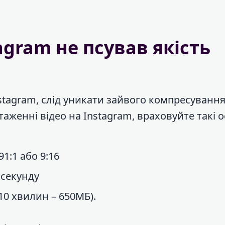
agram не псував якість
stagram, слід уникати зайвого компресування
таженні відео на Instagram, враховуйте такі 
1:1 або 9:16
 секунду
10 хвилин – 650МБ).