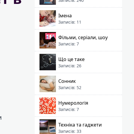
Записів: 240
Імена
Записів: 11
Фільми, серіали, шоу
Записів: 7
Що це таке
Записів: 26
Сонник
Записів: 52
Нумерологія
Записів: 7
и
Техніка та гаджети
Записів: 33