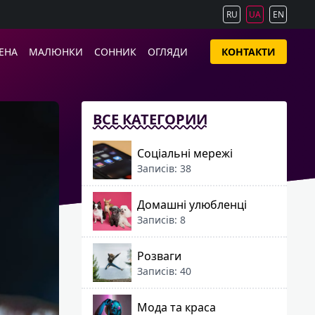
RU
UA
EN
ЕНА
МАЛЮНКИ
СОННИК
ОГЛЯДИ
КОНТАКТИ
ВСЕ КАТЕГОРИИ
Соціальні мережі
Записів: 38
Домашні улюбленці
Записів: 8
Розваги
Записів: 40
Мода та краса