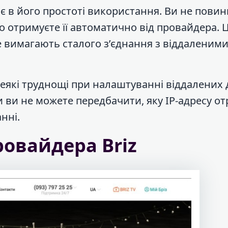
є в його простоті використання. Ви не повин
о отримуєте її автоматично від провайдера. 
не вимагають сталого з’єднання з віддаленим
які труднощі при налаштуванні віддалених 
и ви не можете передбачити, яку IP-адресу о
нні.
ровайдера Briz