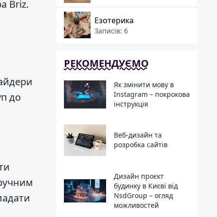
 Briz.
Езотерика
Записів: 6
РЕКОМЕНДУЄМО
вайдери
Як змінити мову в
Instagram – покрокова
уп до
інструкція
Веб-дизайн та
розробка сайтів
ти
Дизайн проєкт
зручним
будинку в Києві від
NsdGroup – огляд
ладати
можливостей