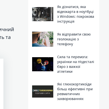
Як дізнатися, яка
відеокарта в ноутбуці
з Windows: покрокова
інструкція
тичний
Як відправити свою
ть та
геолокацію з
телефону
Сила та перемога:
українки на п’єдесталі
Євро з важкої
атлетики
Які глюкокортикоїди
більш ефективні при
ревматичних
захворюваннях