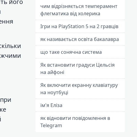
ить його
чим відрізняється темперамент
и
флегматика від холерика
рення
Ігри на PlayStation 5 на 2 гравців
як називається освіта бакалавра
скільки
що таке сонячна система
рожчими
Як встановити градуси Цельсія
на айфоні
Як включити екранну клавіатуру
на ноутбуці
 при
ім'я Еліза
же
як відновити повідомлення в
й
Telegram