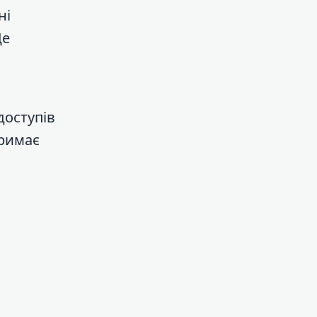
ні
Це
и
доступів
тримає