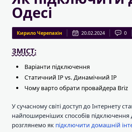
Одесі
Кирило Черепахін
20.02.2024
0
ЗМІСТ:
Варіанти підключення
Статичний IP vs. Динамічний IP
Чому варто обрати провайдера Briz
У сучасному світі доступ до Інтернету ст
найпоширеніших способів підключення до
розглянемо як
підключити домашній інт