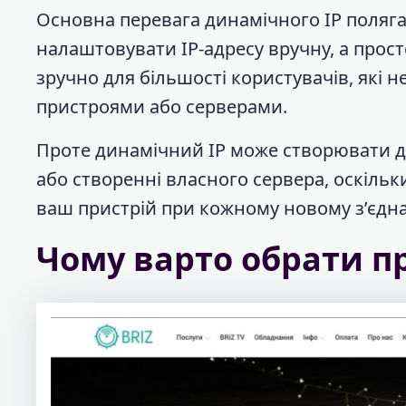
Основна перевага динамічного IP поляга
налаштовувати IP-адресу вручну, а прост
зручно для більшості користувачів, які 
пристроями або серверами.
Проте динамічний IP може створювати де
або створенні власного сервера, оскільк
ваш пристрій при кожному новому з’єдна
Чому варто обрати п