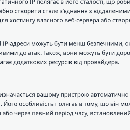
статичного IP полягає в його сталості, що роб
рібно створити стале з’єднання з віддаленим
ля хостингу власного веб-сервера або ство
і IP-адреси можуть бути менш безпечними, о
зливими до атак. Також, вони можуть бути до
магає додаткових ресурсів від провайдера.
призначається вашому пристрою автоматично
 Його особливість полягає в тому, що він мо
 або через певний період часу, встановлени