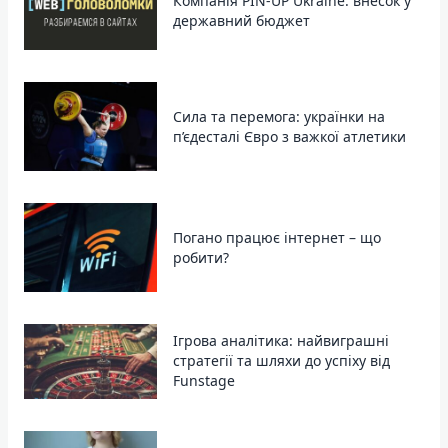
Компанія PIN-UP Ukraine: внесок у
державний бюджет
Сила та перемога: українки на
п’єдесталі Євро з важкої атлетики
Погано працює інтернет – що
робити?
Ігрова аналітика: найвиграшні
стратегії та шляхи до успіху від
Funstage