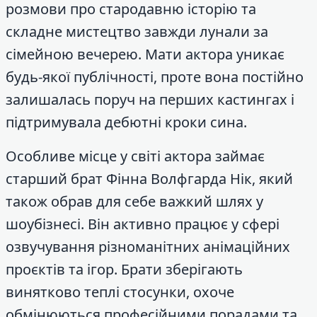
розмови про стародавню історію та
складне мистецтво завжди лунали за
сімейною вечерею. Мати актора уникає
будь-якої публічності, проте вона постійно
залишалась поруч на перших кастингах і
підтримувала дебютні кроки сина.
Особливе місце у світі актора займає
старший брат Фінна Волфгарда Нік, який
також обрав для себе важкий шлях у
шоубізнесі. Він активно працює у сфері
озвучування різноманітних анімаційних
проєктів та ігор. Брати зберігають
винятково теплі стосунки, охоче
обмінюються професійними порадами та