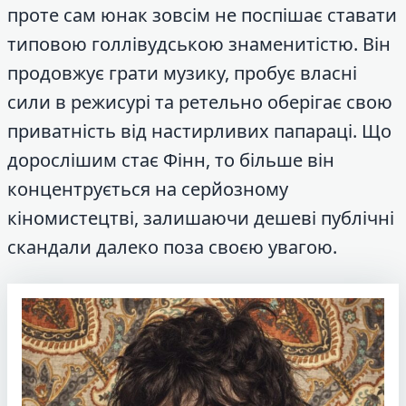
проте сам юнак зовсім не поспішає ставати
типовою голлівудською знаменитістю. Він
продовжує грати музику, пробує власні
сили в режисурі та ретельно оберігає свою
приватність від настирливих папараці. Що
дорослішим стає Фінн, то більше він
концентрується на серйозному
кіномистецтві, залишаючи дешеві публічні
скандали далеко поза своєю увагою.