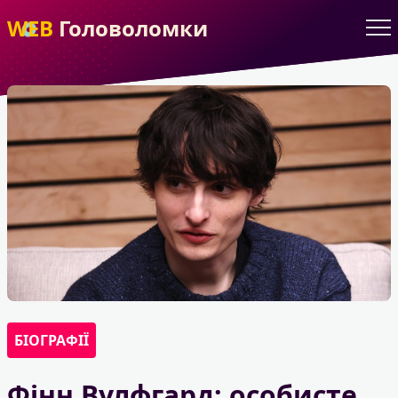
WEB
Головоломки
БІОГРАФІЇ
Фінн Вулфгард: особисте