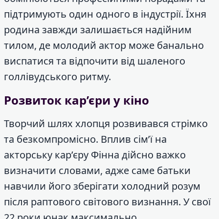
підтримують один одного в індустрії. Їхня
родина завжди залишається надійним
тилом, де молодий актор може банально
виспатися та відпочити від шаленого
голлівудського ритму.
Розвиток кар’єри у кіно
Творчий шлях хлопця розвивався стрімко
та безкомпромісно. Вплив сім’ї на
акторську кар’єру Фінна дійсно важко
визначити словами, адже саме батьки
навчили його зберігати холодний розум
після раптового світового визнання. У свої
22 роки юнак максимально