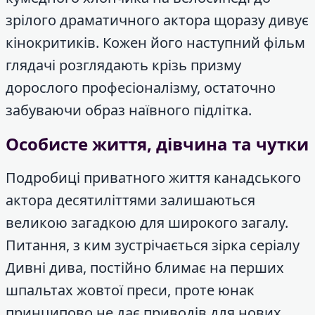
зрілого драматичного актора щоразу дивує
кінокритиків. Кожен його наступний фільм
глядачі розглядають крізь призму
дорослого професіоналізму, остаточно
забуваючи образ наївного підлітка.
Особисте життя, дівчина та чутки
Подробиці приватного життя канадського
актора десятиліттями залишаються
великою загадкою для широкого загалу.
Питання, з ким зустрічається зірка серіалу
Дивні дива, постійно блимає на перших
шпальтах жовтої преси, проте юнак
принципово не дає приводів для нових