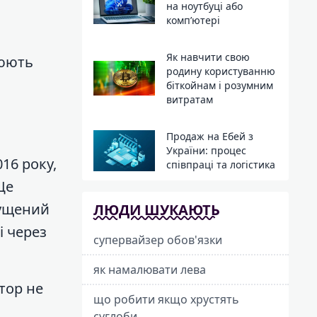
на ноутбуці або
компʼютері
Як навчити свою
цюють
родину користуванню
біткойнам і розумним
витратам
Продаж на Ебей з
України: процес
16 року,
співпраці та логістика
Це
пущений
ЛЮДИ ШУКАЮТЬ
і через
супервайзер обов'язки
як намалювати лева
тор не
що робити якщо хрустять
суглоби