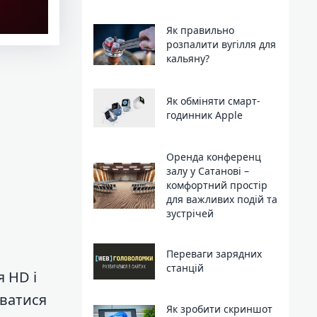
Як правильно
розпалити вугілля для
кальяну?
Як обміняти смарт-
годинник Apple
Оренда конференц
залу у Сатанові –
комфортний простір
для важливих подій та
зустрічей
Переваги зарядних
станцій
я HD і
уватися
Як зробити скриншот