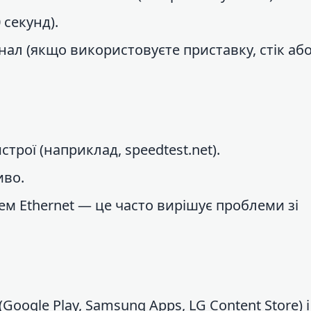
 секунд).
гнал (якщо використовуєте приставку, стік аб
трої (наприклад, speedtest.net).
иво.
м Ethernet — це часто вирішує проблеми зі
Google Play, Samsung Apps, LG Content Store) і