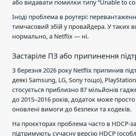
або видавати помилки типу “Unable to conn
Іноді проблема в роутері: перевантаження 
тимчасовий збій у провайдера. У таких в
нормально, а Netflix — ні.
Застаріле ПЗ або припинення під
З березня 2026 року Netflix припинив під
деякі Samsung, LG, Sony тощо), PlayStatio
стосується приблизно 87 мільйонів гадж
до 2015–2016 років, додаток може прост
оновлені вимоги до безпеки та кодеків.
На проєкторах проблема часто в HDCP-за
підтримують сучасну версію HDCP (особлив