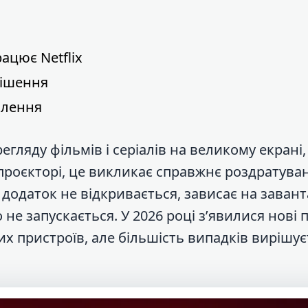
ацює Netflix
рішення
влення
егляду фільмів і серіалів на великому екрані,
о проєкторі, це викликає справжнє роздратува
додаток не відкривається, зависає на завант
не запускається. У 2026 році з’явилися нові 
х пристроїв, але більшість випадків вирішує