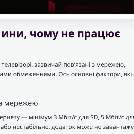
ини, чому не працює
а телевізорі, зазвичай пов’язані з мережею,
ми обмеженнями. Ось основні фактори, які
та мережею
ернету — мінімум 3 Мбіт/с для SD, 5 Мбіт/с дл
е або нестабільне, додаток може не завантаж