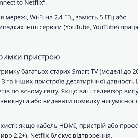
ect to Netflix”.
мережі, Wi-Fi на 2.4 ГГц замість 5 ГГц або
ипадках інші сервіси (YouTube, YouTube) пра
тримки пристрою
тримку багатьох старих Smart TV (моделі до 20
n 3 та інших пристроїв десятирічної давності. 
етів по всьому світу. Якщо ваш телевізор ви
о зникнути або видавати помилку несумісност
хисті: якщо кабель HDMI, пристрій або проєк
о 2.2+), Netflix блокує відтворення.