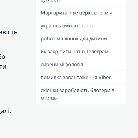
Маргарита: яке церковне ім'я
український фотосток
ивість
робот малюнок для дитини
Як закріпити чат в Телеграмі
бо
сирени міфологія
ти
помилка завантаження Viber
скільки заробляють блогери в
місяць
алі.