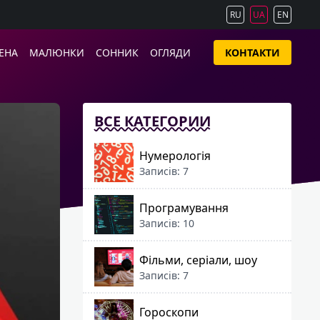
RU
UA
EN
ЕНА
МАЛЮНКИ
СОННИК
ОГЛЯДИ
КОНТАКТИ
ВСЕ КАТЕГОРИИ
Нумерологія
Записів: 7
Програмування
Записів: 10
Фільми, серіали, шоу
Записів: 7
Гороскопи