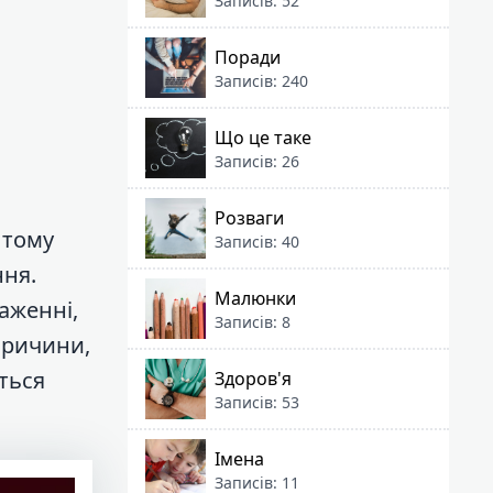
Записів: 52
Поради
Записів: 240
Що це таке
Записів: 26
Розваги
 тому
Записів: 40
ння.
Малюнки
аженні,
Записів: 8
причини,
ться
Здоров'я
Записів: 53
Імена
Записів: 11