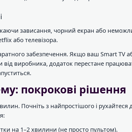
і
ликаючи зависання, чорний екран або неможл
flix або телевізора.
паратного забезпечення. Якщо ваш Smart TV а
 від виробника, додаток перестане працюва
апуститься.
му: покрокові рішення
вилин. Почніть з найпростішого і рухайтеся д
я:
тки на 1–2 хвилини (не просто пультом).