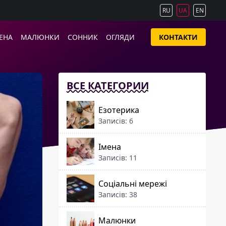
RU
UA
EN
ЕНА
МАЛЮНКИ
СОННИК
ОГЛЯДИ
КОНТАКТИ
ВСЕ КАТЕГОРИИ
Езотерика
Записів: 6
Імена
Записів: 11
Соціальні мережі
Записів: 38
Малюнки