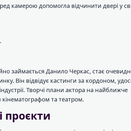
перед камерою допомогла відчинити двері у св
.
йно займається Данило Черкас, стає очевид
нку. Він відвідує кастинги за кордоном, удо
індустрії. Творчі плани актора на найближче
м кінематографом та театром.
і проєкти