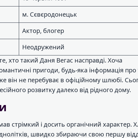
м. Сєвєродонецьк
Актор, блогер
Неодружений
те, хто такий Даня Вегас насправді. Хоча
античні пригоди, будь-яка інформація про т
же він не перебуває в офіційному шлюбі. Сьо
сійного розвитку далеко від рідного дому.
ри
 мав стрімкий і досить органічний характер. 
однолітків, швидко збираючи свою першу від