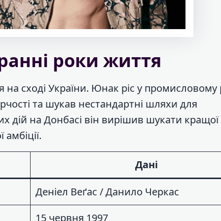
 ранні роки життя
я на сході України. Юнак ріс у промисловому р
орчості та шукав нестандартні шляхи для
х дій на Донбасі він вирішив шукати кращої 
 амбіції.
Дані
Деніел Веґас / Данило Черкас
15 червня 1997