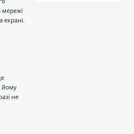
го
і мережі
 екрані.
це
а йому
разі не