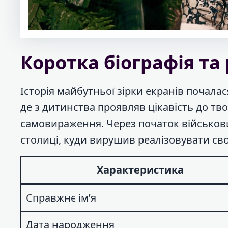
Коротка біографія та
Історія майбутньої зірки екранів почалас
де з дитинства проявляв цікавість до тв
самовираження. Через початок військови
столиці, куди вирушив реалізовувати свої
Характеристика
Справжнє ім’я
Дата народження