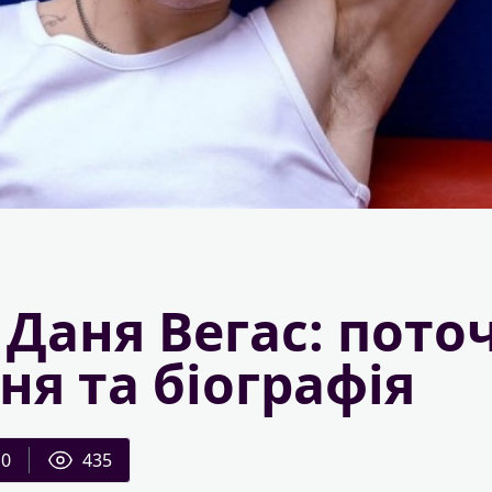
 Даня Вегас: пото
я та біографія
0
435