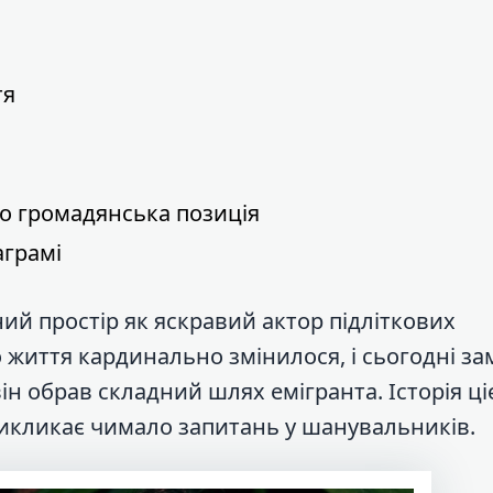
тя
го громадянська позиція
аграмі
ий простір як яскравий актор підліткових
 життя кардинально змінилося, і сьогодні за
н обрав складний шлях емігранта. Історія ціє
викликає чимало запитань у шанувальників.