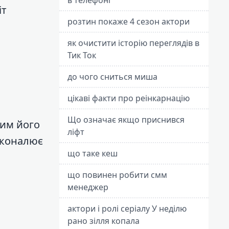
іт
розтин покаже 4 сезон актори
як очистити історію переглядів в
Тик Ток
до чого сниться миша
цікаві факти про реінкарнацію
Що означає якщо приснився
ним його
ліфт
сконалює
що таке кеш
що повинен робити смм
менеджер
актори і ролі серіалу У неділю
рано зілля копала