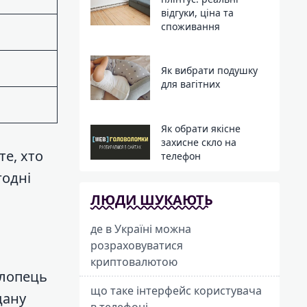
відгуки, ціна та
споживання
Як вибрати подушку
для вагітних
Як обрати якісне
захисне скло на
е, хто
телефон
годні
ЛЮДИ ШУКАЮТЬ
де в Україні можна
розраховуватися
криптовалютою
Хлопець
що таке інтерфейс користувача
дану
в телефоні