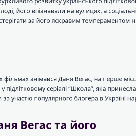
 бурхливого розвитку українського підлітково
лоді, його впізнавали на вулицях, а соціальн
терігати за його яскравим темпераментом на
х фільмах знімався Даня Вегас, на перше міс
у підлітковому серіалі “Школа”, яка принесл
 за участю популярного блогера в Україні на
ня Вегас та його