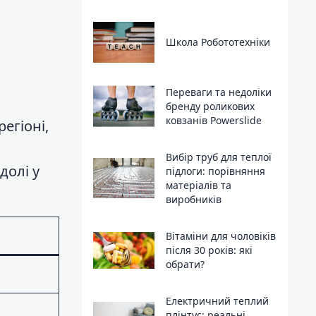
Школа Робототехніки
Переваги та недоліки
бренду роликових
ковзанів Powerslide
егіоні,
Вибір труб для теплої
долі у
підлоги: порівняння
матеріалів та
виробників
Вітаміни для чоловіків
після 30 років: які
обрати?
Електричний теплий
плінтус: реальні