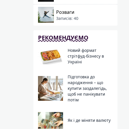
Розваги
Записів: 40
РЕКОМЕНДУЄМО
Новий формат
стрітфуд-бізнесу в
Україні
Підготовка до
народження – що
купити заздалегідь,
щоб не панікувати
потім
Як і де міняти валюту