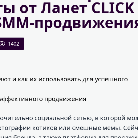
ты от Ланет CLICK
 SMM-продвижени
1402
ают и как их использовать для успешного
я эффективного продвижения
лючительно социальной сетью, в которой мо
отографии котиков или смешные мемы. Сейч
ния бренда, а также платформа для продажи