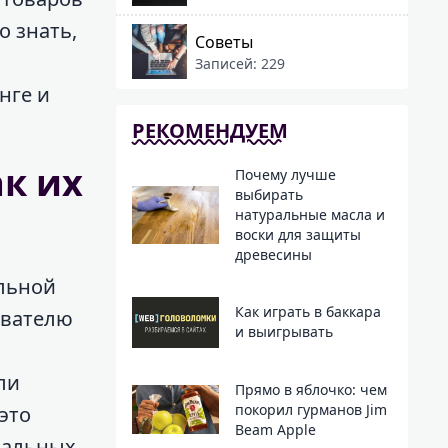
 знать,
Советы
Записей: 229
нге и
РЕКОМЕНДУЕМ
ак их
Почему лучше
выбирать
натуральные масла и
воски для защиты
древесины
льной
Как играть в баккара
ователю
и выигрывать
ли
Прямо в яблочко: чем
покорил гурманов Jim
это
Beam Apple
иальных