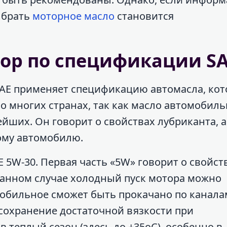
ыбрать
моторное масло
становится
ор по спецификации S
AE применяет спецификацию автомасла, кот
о многих странах, так как масло автомобил
йших. Он говорит о свойствах лубриканта, а 
ому автомобилю.
 5W-30. Первая часть «5W» говорит о свойст
 данном случае холодный пуск мотора можно
омобильное сможет быть прокачано по канала
 сохранение достаточной вязкости при
 теплый сезон (здесь до +35оС), особенно в