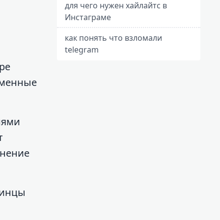
для чего нужен хайлайтс в
Инстаграме
как понять что взломали
telegram
ре
ременные
иями
т
енение
аинцы