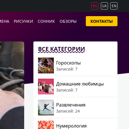
RU
UA
EN
МЕНА
РИСУНКИ
СОННИК
ОБЗОРЫ
КОНТАКТЫ
ВСЕ КАТЕГОРИИ
Гороскопы
Записей: 7
Домашние любимцы
Записей: 7
Развлечения
Записей: 24
Нумерология