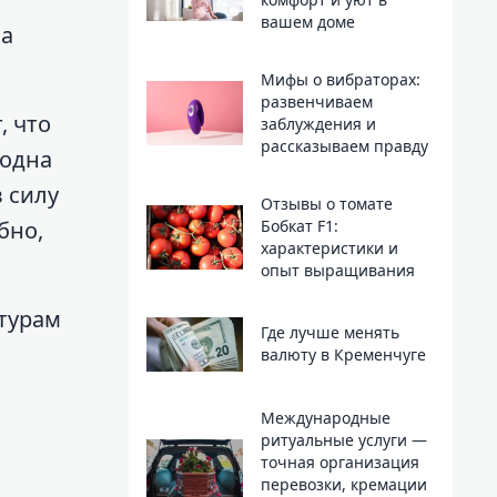
вашем доме
ка
Мифы о вибраторах:
развенчиваем
, что
заблуждения и
рассказываем правду
 одна
 силу
Отзывы о томате
Бобкат F1:
бно,
характеристики и
опыт выращивания
атурам
Где лучше менять
валюту в Кременчуге
Международные
ритуальные услуги —
точная организация
перевозки, кремации