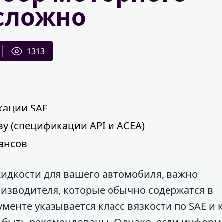
 сложно
1313
кации SAE
ву (спецификации API и ACEA)
ансов
жидкости для вашего автомобиля, важно
изводителя, которые обычно содержатся в
ументе указывается класс вязкости по SAE и 
ут быть рекомендованы. Однако, если информ