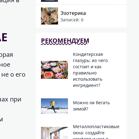
Эзотерика
Записей: 6
AE
РЕКОМЕНДУЕМ
орая
Кондитерская
глазурь: из чего
ьное
состоит и как
правильно
не о его
использовать
ингредиент?
вах при
Можно ли бегать
зимой?
м
Металлопластиковые
окна: создайте
комфорт и уют в