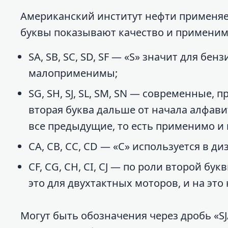
Американский институт нефти применяет
буквы показывают качество и примени
SA, SB, SC, SD, SF — «S» значит для бе
малоприменимы;
SG, SH, SJ, SL, SM, SN — современные,
вторая буква дальше от начала алфави
все предыдущие, то есть применимо и 
CA, CB, CC, CD — «C» используется в д
CF, CG, CH, CI, CJ — по роли второй бук
это для двухтактных моторов, и на эт
Могут быть обозначения через дробь «S