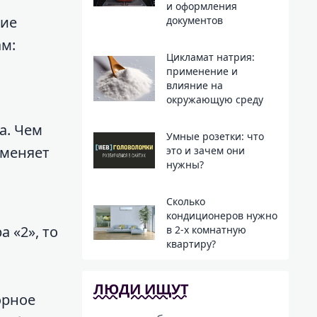
и оформления
кие
документов
м:
Цикламат натрия:
применение и
влияние на
окружающую среду
а. Чем
Умные розетки: что
аменяет
это и зачем они
нужны?
;
Сколько
кондиционеров нужно
а «2», то
в 2-х комнатную
квартиру?
ЛЮДИ ИЩУТ
орное