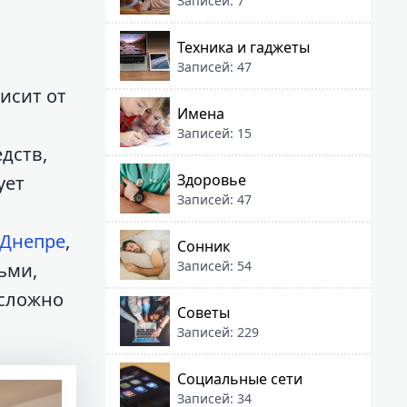
Записей: 7
Техника и гаджеты
Записей: 47
исит от
Имена
Записей: 15
дств,
Здоровье
ует
Записей: 47
 Днепре
,
Сонник
Записей: 54
ьми,
есложно
Советы
Записей: 229
Социальные сети
Записей: 34