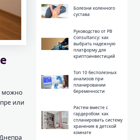
Болезни коленного
сустава
Руководство от PB
Consultancy: как
выбрать надежную
платформу для
е
криптоинвестиций
Топ 10 бесполезных
анализов при
планировании
е можно
беременности
епре или
Растем вместе с
гардеробом: как
спланировать систему
хранения в детской
комнате
 Днепра