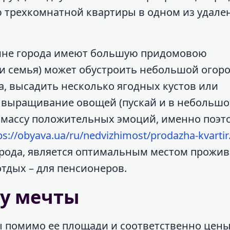
ю трехкомнатной квартиры в одном из удале
аине города имеют большую придомовою
и семья) может обустроить небольшой огор
 высадить несколько ягодных кустов или
 выращивание овощей (пускай и в небольш
т массу положительных эмоций, именно поэт
ps://obyava.ua/ru/nedvizhimost/prodazha-kvartir
рода, является оптимальным местом прожи
тдых – для пенсионеров.
ру мечты
ы помимо ее площади и соответственно цен