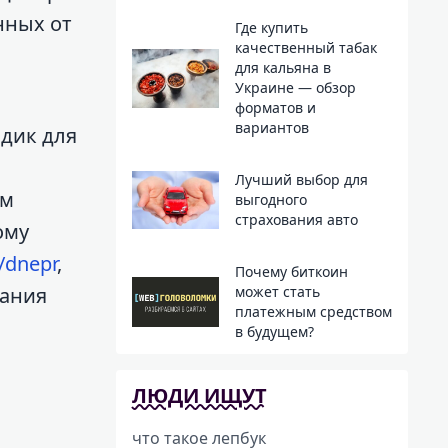
нных от
Где купить
качественный табак
для кальяна в
Украине — обзор
форматов и
вариантов
одик для
Лучший выбор для
ом
выгодного
страхования авто
ому
/dnepr
,
Почему биткоин
вания
может стать
платежным средством
в будущем?
ЛЮДИ ИЩУТ
ы
что такое лепбук