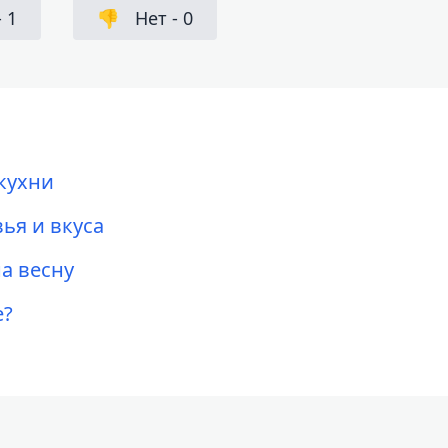
-
1
👎
Нет -
0
кухни
ья и вкуса
а весну
е?