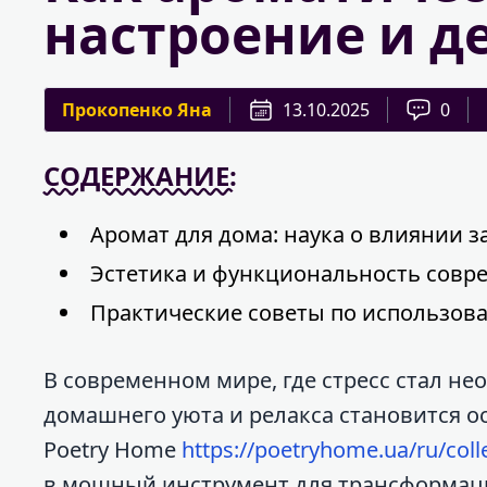
настроение и д
Прокопенко Яна
13.10.2025
0
СОДЕРЖАНИЕ:
Аромат для дома: наука о влиянии 
Эстетика и функциональность совр
Практические советы по использов
В современном мире, где стресс стал н
домашнего уюта и релакса становится о
Poetry Home
https://poetryhome.ua/ru/coll
в мощный инструмент для трансформаци