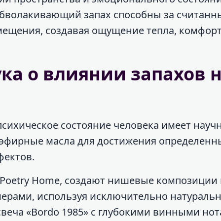
 обволакивающий запах способны за считанн
ещения, создавая ощущение тепла, комфорт
ука о влиянии запахов 
психическое состояние человека имеет науч
 эфирные масла для достижения определенн
фектов.
 Poetry Home, создают нишевые композиции 
ерами, используя исключительно натураль
веча «Bordo 1985» с глубокими винными но