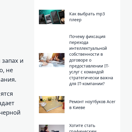
Как выбрать mp3
плеер
Почему фиксация
перехода
интеллектуальной
собственности в
 запах и
договоре о
предоставлении IT-
о, не
услуг с командой
стратегически важна
вания.
для IT-компании?
вятся
Ремонт ноутбуков Acer
здает
в Киеве
 черной
Хотите стать
графическим