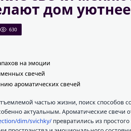
елают дом уютнее
630
запахов на эмоции
еменных свечей
анию ароматических свечей
еотъемлемой частью жизни, поиск способов с
собенно актуальным. Ароматические свечи о
ection/dim/svichky/
превратились из простого
и пространства и эмоционального состояни