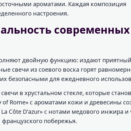
 восточными ароматами. Каждая композиция
еделенного настроения.
нальность современных
олняют двойную функцию: издают приятный
ые свечи из соевого воска горят равномерн
 их безопасными для ежедневного использо
свечи в хрустальном стекле, которые стано
y of Rome» с ароматами кожи и древесины со
 La Côte D’azur» с нотами медового инжира и
 французского побережья.