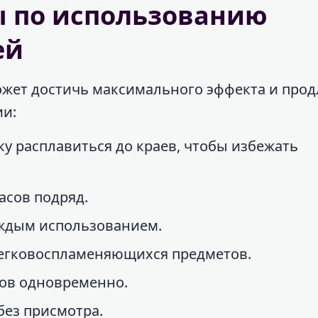
ы по использованию
ей
жет достичь максимального эффекта и прод
ии:
ку расплавиться до краев, чтобы избежать
асов подряд.
аждым использованием.
 легковоспламеняющихся предметов.
хов одновременно.
без присмотра.