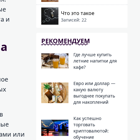
ые
Что это такое
а и
Записей: 22
РЕКОМЕНДУЕМ
на
Где лучше купить
летние напитки для
кафе?
ное
Евро или доллар —
ых
какую валюту
выгоднее покупать
для накоплений
в
Как успешно
ные
торговать
криптовалютой:
тами или
обучение