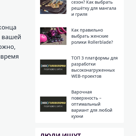
сезон? Как выбрать
решётку для мангала
и гриля
конца
Как правильно
в вашей
выбрать женские
ролики Rollerblade?
ожно,
 время
ТОП 3 платформы для
разработки
высоконагруженных
WEB-проектов
Варочная
поверхность –
оптимальный
вариант для любой
кухни
ЛЮДИ ИЩУТ