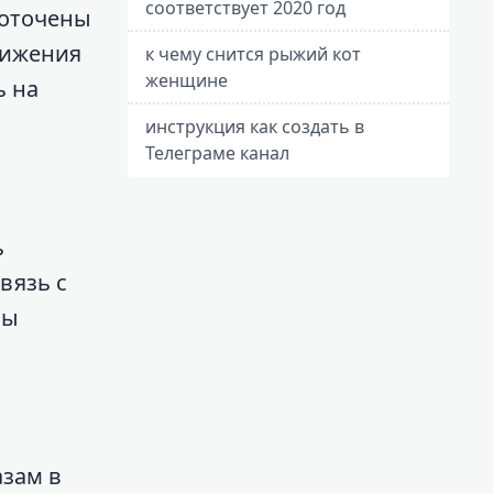
соответствует 2020 год
доточены
тижения
к чему снится рыжий кот
женщине
ь на
инструкция как создать в
Телеграме канал
ь
вязь с
вы
азам в