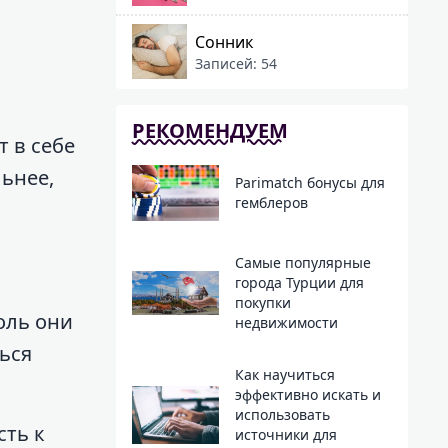
Сонник
Записей: 54
РЕКОМЕНДУЕМ
т в себе
льнее,
Parimatch бонусы для
гемблеров
Самые популярные
города Турции для
покупки
оль они
недвижимости
ься
Как научиться
эффективно искать и
использовать
ть к
источники для