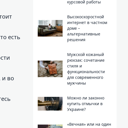
курсовой работы
тоит
Высокоскоростной
интернет в частном
доме –
альтернативные
то есть
решения
Мужской кожаный
ости
рюкзак: сочетание
стиля и
функциональности
 и во
для современного
мужчины
тесь
Можно ли законно
купить отмычки в
Украине?
«Вечная» или на один