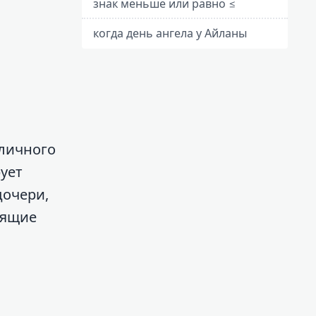
знак меньше или равно ≤
когда день ангела у Айланы
бличного
ует
дочери,
оящие