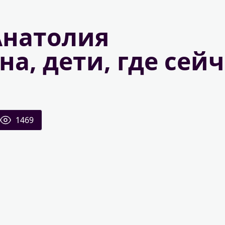
Анатолия
а, дети, где сейч
1469