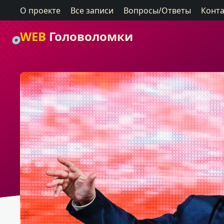
О проекте
Все записи
Вопросы/Ответы
Конт
WEB
Головоломки