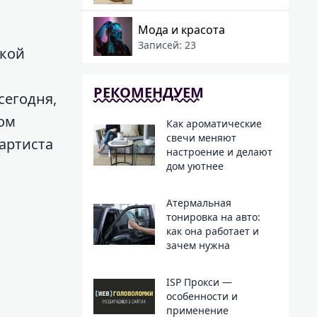
Мода и красота
Записей: 23
ской
РЕКОМЕНДУЕМ
сегодня,
том
Как ароматические
свечи меняют
артиста
настроение и делают
дом уютнее
Атермальная
тонировка на авто:
как она работает и
зачем нужна
ISP Прокси —
особенности и
применение