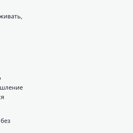
еживать,
о
мышление
ся
 без