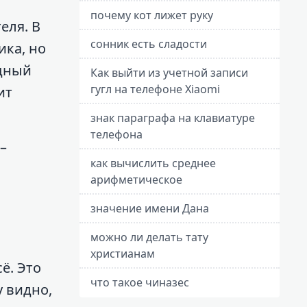
почему кот лижет руку
еля. В
сонник есть сладости
ика, но
одный
Как выйти из учетной записи
гугл на телефоне Xiaomi
ит
знак параграфа на клавиатуре
телефона
–
как вычислить среднее
арифметическое
значение имени Дана
можно ли делать тату
христианам
ё. Это
что такое чиназес
у видно,