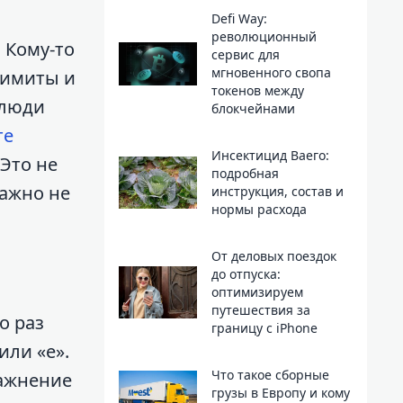
Defi Way:
революционный
 Кому-то
сервис для
мгновенного свопа
 лимиты и
токенов между
 люди
блокчейнами
те
Инсектицид Ваего:
Это не
подробная
важно не
инструкция, состав и
нормы расхода
От деловых поездок
до отпуска:
оптимизируем
путешествия за
о раз
границу с iPhone
или «е».
Что такое сборные
ражнение
грузы в Европу и кому