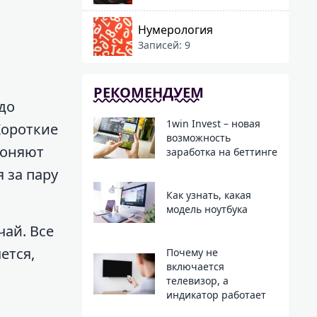
Нумерология
Записей: 9
РЕКОМЕНДУЕМ
адо
1win Invest – новая
Короткие
возможность
гоняют
заработка на беттинге
 за пару
Как узнать, какая
модель ноутбука
чай. Все
ется,
Почему не
включается
телевизор, а
индикатор работает