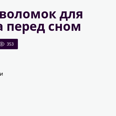
оволомок для
 перед сном
353
ки